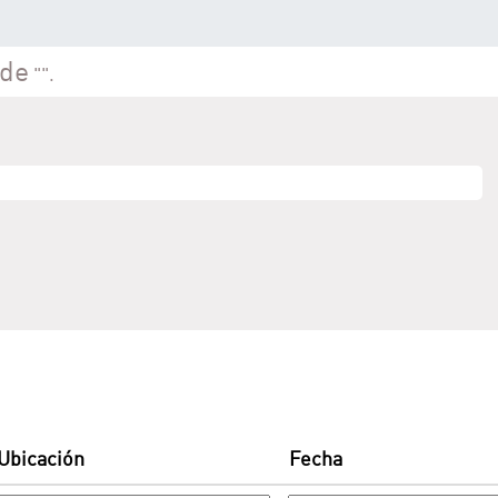
na actual)
 de
"".
Ubicación
Fecha